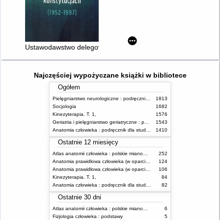
Ustawodawstwo delegowane w polskich konstytucjach (1952-1
Najczęściej wypożyczane książki w bibliotece
Ogółem
Pielęgniarstwo neurologiczne : podręcznik dla studiów medycznych
1813
Socjologia
1682
Kinezyterapia. T. 1,
1576
Geriatria i pielęgniarstwo geriatryczne : podręcznik dla studiów medycznych
1543
Anatomia człowieka : podręcznik dla studentów
1410
Ostatnie 12 miesięcy
Atlas anatomii człowieka : polskie mianownictwo anatomiczne
252
Anatomia prawidłowa człowieka (w oparciu o mianownictwo anatomiczne zawarte w Terminologia Anatomica, 2019*) : podręcznik dla studentów medycyny i lekarzy. T. 1,
124
Anatomia prawidłowa człowieka (w oparciu o mianownictwo anatomiczne zawarte w Terminologia Anatomica, 2019) : podręcznik dla studentów medycyny i lekarzy. T. 2,
106
Kinezyterapia. T. 1,
84
Anatomia człowieka : podręcznik dla studentów
82
Ostatnie 30 dni
Atlas anatomii człowieka : polskie mianownictwo anatomiczne
6
Fizjologia człowieka : podstawy
5