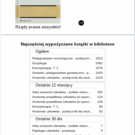
Rządy prawa wszystkich sprawa : społeczne projekty ustaw sł
Najczęściej wypożyczane książki w bibliotece
Ogółem
Pielęgniarstwo neurologiczne : podręcznik dla studiów medycznych
1813
Socjologia
1682
Kinezyterapia. T. 1,
1576
Geriatria i pielęgniarstwo geriatryczne : podręcznik dla studiów medycznych
1543
Anatomia człowieka : podręcznik dla studentów
1410
Ostatnie 12 miesięcy
Atlas anatomii człowieka : polskie mianownictwo anatomiczne
252
Anatomia prawidłowa człowieka (w oparciu o mianownictwo anatomiczne zawarte w Terminologia Anatomica, 2019*) : podręcznik dla studentów medycyny i lekarzy. T. 1,
124
Anatomia prawidłowa człowieka (w oparciu o mianownictwo anatomiczne zawarte w Terminologia Anatomica, 2019) : podręcznik dla studentów medycyny i lekarzy. T. 2,
106
Kinezyterapia. T. 1,
84
Anatomia człowieka : podręcznik dla studentów
82
Ostatnie 30 dni
Atlas anatomii człowieka : polskie mianownictwo anatomiczne
7
Fizjologia człowieka : podstawy
5