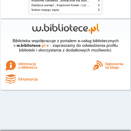
Anatomia człowieka : podręcznik dla studentów i lekarzy
4
Zabójcza pamięć ; Kryptonim Kawki ; Lot ćmy
3
Sekret mojego męża
3
Biblioteka współpracuje z portalem e-usług bibliotecznych
»
w.bibliotece
.pl
« - zapraszamy do odwiedzenia profilu
biblioteki i skorzystania z dodatkowych możliwości.
Informacje
Ogłoszenia
o bibliotece
na blogu
Ekspozycja