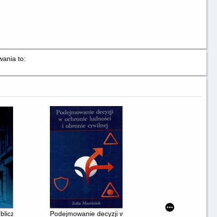
wania to:
zowanej
ublicznego
Podejmowanie decyzji w ochronie ludności i obronie cy