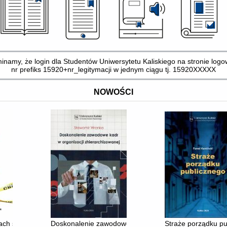
namy, że login dla Studentów Uniwersytetu Kaliskiego na stronie logo
nr prefiks 15920+nr_legitymacji w jednym ciągu tj. 15920XXXXX
NOWOŚCI
(1952-1997)
ach studentów Uniwersytetu Kaliskiego. Cz. 3
Doskonalenie zawodowe kadr w organizacji zhierarchi
Straże porządku p