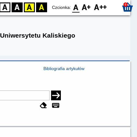
0
D
BW
YB
BY
F0
F1
F2
Czcionka:
 Uniwersytetu Kaliskiego
Bibliografia artykułów