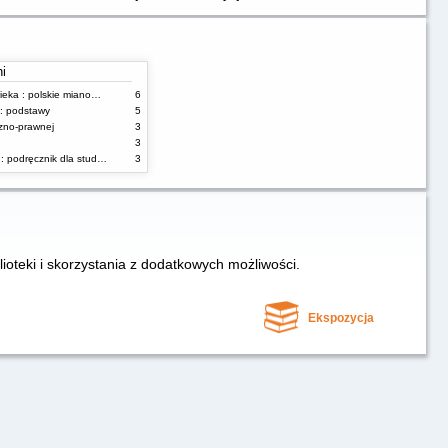
ni
Atlas anatomii człowieka : polskie mianownictwo anatomiczne
6
 : podstawy
5
yczno-prawnej
3
3
Anatomia człowieka : podręcznik dla studentów i lekarzy
3
lioteki i skorzystania z dodatkowych możliwości.
Ekspozycja