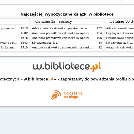
Najczęściej wypożyczane książki w bibliotece
Ostatnie 12 miesięcy
Ostatnie 30 d
Pielęgniarstwo neurologiczne : podręcznik dla studiów medycznych
1813
Atlas anatomii człowieka : polskie mianownictwo anatomiczne
252
1682
Anatomia prawidłowa człowieka (w oparciu o mianownictwo anatomiczne zawarte w Terminologia Anatomica, 2019*) : podręcznik dla studentów medycyny i lekarzy. T. 1,
124
Fizjologia człowieka
1576
Anatomia prawidłowa człowieka (w oparciu o mianownictwo anatomiczne zawarte w Terminologia Anatomica, 2019) : podręcznik dla studentów medycyny i lekarzy. T. 2,
106
Historia myśli polit
Geriatria i pielęgniarstwo geriatryczne : podręcznik dla studiów medycznych
1543
Kinezyterapia. T. 1,
84
Kinezyterapia. T. 1,
Anatomia człowieka : podręcznik dla studentów
1410
Anatomia człowieka : podręcznik dla studentów
82
iotecznych »
w.bibliotece
.pl
« - zapraszamy do odwiedzenia profilu bib
Ogłoszenia
na blogu