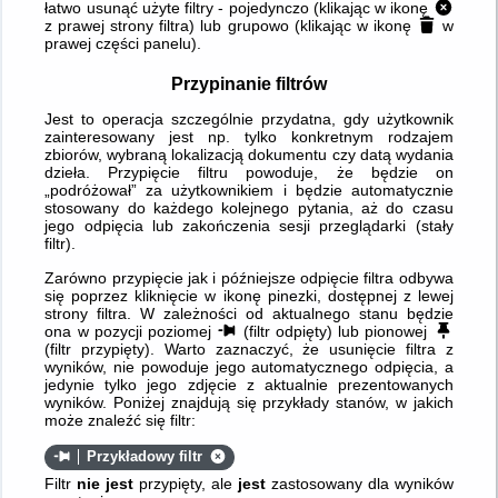
łatwo usunąć użyte filtry - pojedynczo (klikając w ikonę
z prawej strony filtra) lub grupowo (klikając w ikonę
w
prawej części panelu).
Przypinanie filtrów
Jest to operacja szczególnie przydatna, gdy użytkownik
zainteresowany jest np. tylko konkretnym rodzajem
zbiorów, wybraną lokalizacją dokumentu czy datą wydania
dzieła. Przypięcie filtru powoduje, że będzie on
„podróżował” za użytkownikiem i będzie automatycznie
stosowany do każdego kolejnego pytania, aż do czasu
jego odpięcia lub zakończenia sesji przeglądarki (stały
filtr).
Zarówno przypięcie jak i późniejsze odpięcie filtra odbywa
się poprzez kliknięcie w ikonę pinezki, dostępnej z lewej
strony filtra. W zależności od aktualnego stanu będzie
ona w pozycji poziomej
(filtr odpięty) lub pionowej
(filtr przypięty). Warto zaznaczyć, że usunięcie filtra z
wyników, nie powoduje jego automatycznego odpięcia, a
jedynie tylko jego zdjęcie z aktualnie prezentowanych
wyników. Poniżej znajdują się przykłady stanów, w jakich
może znaleźć się filtr:
Przykładowy filtr
Filtr
nie jest
przypięty, ale
jest
zastosowany dla wyników