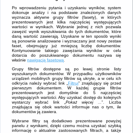
Po wprowadzeniu pytania i uzyskaniu wyników, system
dokonuje analizy i na podstawie znalezionych danych
wyznacza aktywne grupy filtrów (fasety), w których
prezentowanych jest kilka najczęściej występujących
wartości w wynikach. Wybranie jednej z nich pozwala
zawęzić wynik wyszukiwania do tych dokumentów, które
daną wartość zawierają. Uzyskane w ten sposób wyniki
są ponownie analizowane i wyznaczany jest nowy zestaw
faset, obejmujący już mniejszą liczbę dokumentów.
Kontynuowanie takiego zawężania wyników w celu
dotarcia do poszukiwanego dokumentu nazywa się
właśnie
nawigacją fasetową
.
Grupy filtrów dostępne są po lewej stronie listy
wyszukanych dokumentów. W przypadku użytkowników
urządzeń mobilnych grupy filtrów są ukryte, a w celu ich
odkrycia należy wybrać link „
Filtruj
” znajdujący się przed
pierwszym dokumentem. W każdej grupie filtrów
prezentowanych jest domyślnie do 5 najczęściej
występujących wartości. Aby uzyskać dostęp do kolejnych
wystarczy wybrać link „
Pokaż więcej ...
”. Liczba
znajdująca się obok wartości informuje nas o tym, ile
dokumentów ją zawiera.
Wybrane filtry są dodatkowo prezentowane powyżej
panelu z wynikami, dzięki czemu można uzyskać szybką
informację o aktualnie zastosowanych filtrach, a także