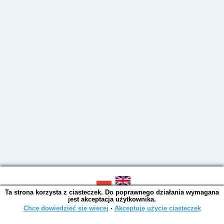
Ta strona korzysta z ciasteczek. Do poprawnego działania wymagana
SOWA OPAC v. 6.11.10 (2026-07-24)
jest akceptacja użytkownika.
Wygenerowano w 0,0039 s.
Chcę dowiedzieć się więcej
∙
Akceptuję użycie ciasteczek