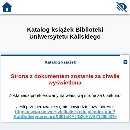
Katalog książek Biblioteki
Uniwersytetu Kaliskiego
Katalog książek
Strona z dokumentem zostanie za chwilę
wyświetlona
Zostaniesz przekierowany na właściwą stronę za
6
sekund.
Jeśli przekierowanie się nie powiedzie, użyj adresu:
https://sowa.uniwersytetkaliski.edu.pl/index.php?
KatID=0&typ=record&001=KAL%20PWSZ12008316