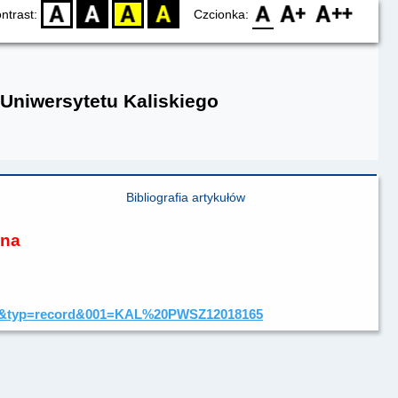
D
BW
YB
BY
F0
F1
F2
ntrast:
Czcionka:
 Uniwersytetu Kaliskiego
Bibliografia artykułów
ona
tID=0&typ=record&001=KAL%20PWSZ12018165