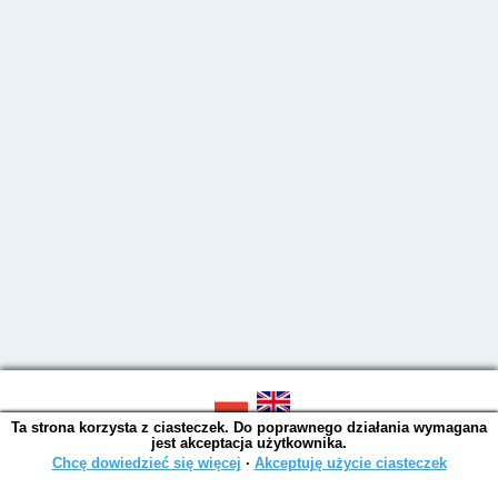
Ta strona korzysta z ciasteczek. Do poprawnego działania wymagana
SOWA OPAC v. 6.11.10 (2026-07-24)
jest akceptacja użytkownika.
Wygenerowano w 0,0054 s.
Chcę dowiedzieć się więcej
∙
Akceptuję użycie ciasteczek