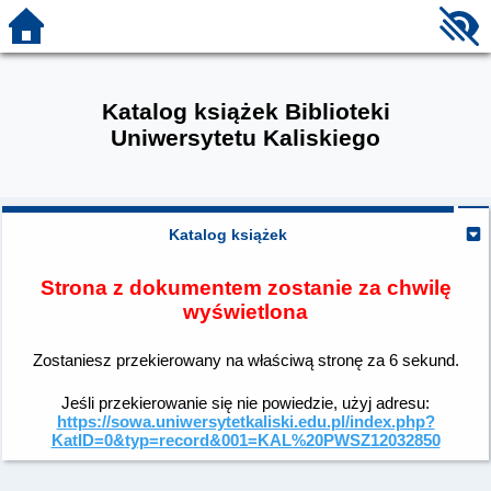
Katalog książek Biblioteki
Uniwersytetu Kaliskiego
Katalog książek
Strona z dokumentem zostanie za chwilę
wyświetlona
Zostaniesz przekierowany na właściwą stronę za
6
sekund.
Jeśli przekierowanie się nie powiedzie, użyj adresu:
https://sowa.uniwersytetkaliski.edu.pl/index.php?
KatID=0&typ=record&001=KAL%20PWSZ12032850