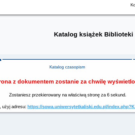
Ko
Katalog książek Biblioteki
Katalog czasopism
rona z dokumentem zostanie za chwilę wyświetl
Zostaniesz przekierowany na właściwą stronę za
6
sekund.
, użyj adresu:
https://sowa.uniwersytetkaliski.edu.pl/index.ph