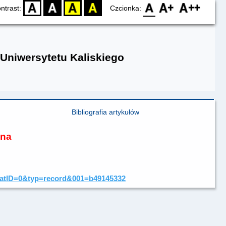
D
BW
YB
BY
F0
F1
F2
ntrast:
Czcionka:
 Uniwersytetu Kaliskiego
Bibliografia artykułów
ona
p?KatID=0&typ=record&001=b49145332