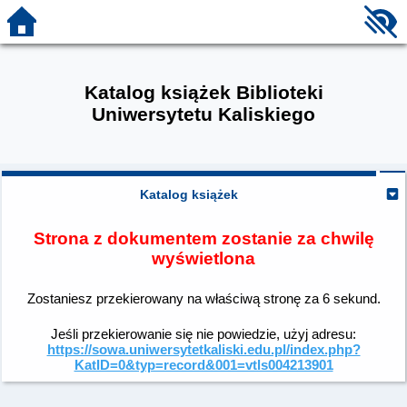
Katalog książek Biblioteki
Uniwersytetu Kaliskiego
Katalog książek
Strona z dokumentem zostanie za chwilę
wyświetlona
Zostaniesz przekierowany na właściwą stronę za
6
sekund.
Jeśli przekierowanie się nie powiedzie, użyj adresu:
https://sowa.uniwersytetkaliski.edu.pl/index.php?
KatID=0&typ=record&001=vtls004213901