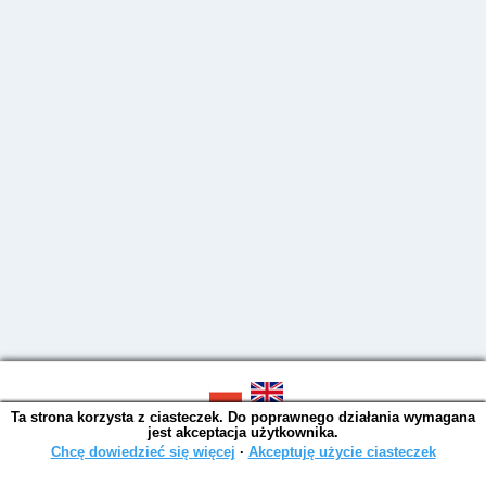
Ta strona korzysta z ciasteczek. Do poprawnego działania wymagana
SOWA OPAC v. 6.11.10 (2026-07-24)
jest akceptacja użytkownika.
Wygenerowano w 0,0039 s.
Chcę dowiedzieć się więcej
∙
Akceptuję użycie ciasteczek